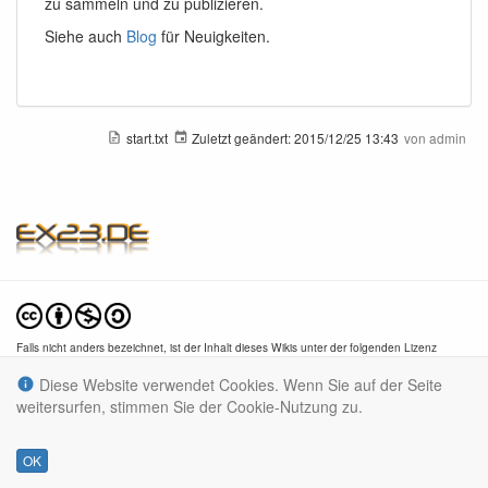
zu sammeln und zu publizieren.
Siehe auch
Blog
für Neuigkeiten.
start.txt
Zuletzt geändert:
2015/12/25 13:43
von
admin
Falls nicht anders bezeichnet, ist der Inhalt dieses Wikis unter der folgenden Lizenz
veröffentlicht:
CC Attribution-Noncommercial-Share Alike 4.0 International
Diese Website verwendet Cookies. Wenn Sie auf der Seite
weitersurfen, stimmen Sie der Cookie-Nutzung zu.
OK